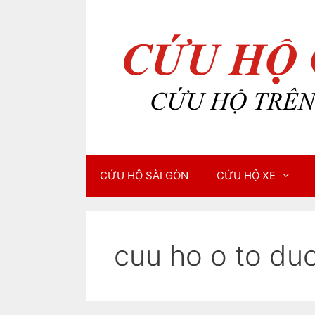
Chuyển
Chuyển
đến
đến
nội
nội
dung
dung
CỨU HỘ SÀI GÒN
CỨU HỘ XE
cuu ho o to du