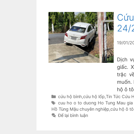
Cứu
24/
19/01/2
Dịch v
giấc. 
trặc v
muốn. 
hộ ô t
Danh
cứu hộ bình
,
cứu hộ lốp
,
Tin Tức Cứu
mục
Thẻ
cuu ho o to duong Ho Tung Mau gia 
Hồ Tùng Mậu chuyên nghiệp
,
cứu hộ ô t
Để lại bình luận