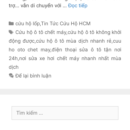
trợ… vẫn di chuyển với …
Đọc tiếp
Danh
cứu hộ lốp
,
Tin Tức Cứu Hộ HCM
mục
Thẻ
Cứu hộ ô tô chết máy
,
cứu hộ ô tô không khởi
động được
,
cứu hộ ô tô mùa dịch nhanh rẻ
,
cuu
ho oto chet may
,
điện thoại sửa ô tô tận nơi
24h
,
nơi sửa xe hơi chết máy nhanh nhất mùa
dịch
Để lại bình luận
Tìm
kiếm
cho: