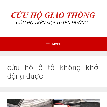
Chuyển
Chuyển
đến
đến
nội
nội
dung
dung
Menu
cứu hộ ô tô không khởi
động được