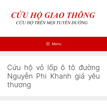
Chuyển
Chuyển
đến
đến
nội
nội
dung
dung
Menu
Cứu hộ vỏ lốp ô tô đường
Nguyễn Phi Khanh giá yêu
thương