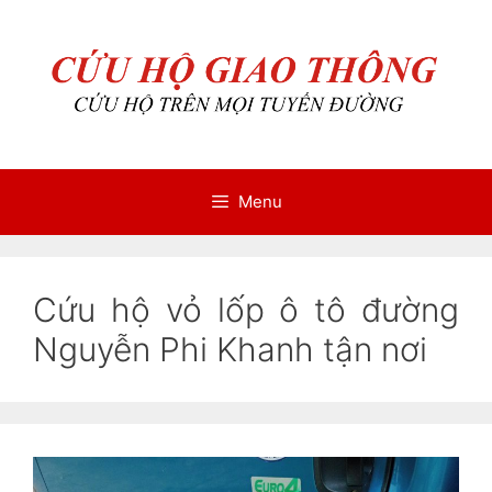
Chuyển
Chuyển
đến
đến
nội
nội
dung
dung
Menu
Cứu hộ vỏ lốp ô tô đường
Nguyễn Phi Khanh tận nơi