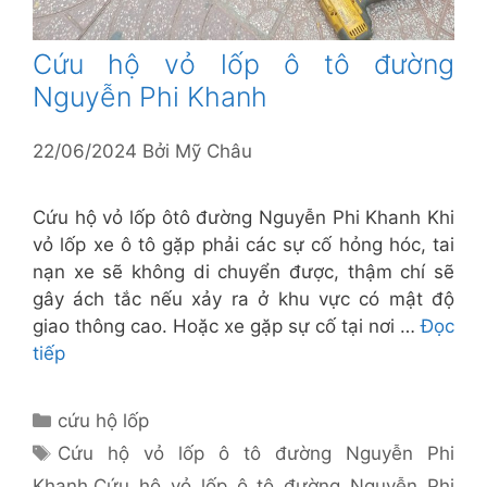
Cứu hộ vỏ lốp ô tô đường
Nguyễn Phi Khanh
22/06/2024
Bởi
Mỹ Châu
Cứu hộ vỏ lốp ôtô đường Nguyễn Phi Khanh Khi
vỏ lốp xe ô tô gặp phải các sự cố hỏng hóc, tai
nạn xe sẽ không di chuyển được, thậm chí sẽ
gây ách tắc nếu xảy ra ở khu vực có mật độ
giao thông cao. Hoặc xe gặp sự cố tại nơi …
Đọc
tiếp
Danh
cứu hộ lốp
mục
Thẻ
Cứu hộ vỏ lốp ô tô đường Nguyễn Phi
Khanh
,
Cứu hộ vỏ lốp ô tô đường Nguyễn Phi