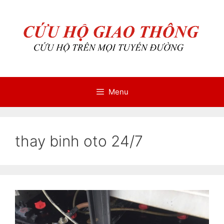
Chuyển
Chuyển
đến
đến
nội
nội
dung
dung
Menu
thay binh oto 24/7