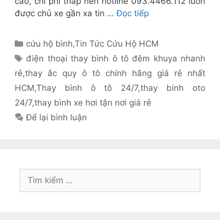
cao, chi phí thấp nên hotline 093.4466.112 luôn
được chủ xe gần xa tin …
Đọc tiếp
Danh
cứu hộ bình
,
Tin Tức Cứu Hộ HCM
mục
Thẻ
điện thoại thay bình ô tô đêm khuya nhanh
rẻ
,
thay ắc quy ô tô chính hãng giá rẻ nhất
HCM
,
Thay bình ô tô 24/7
,
thay binh oto
24/7
,
thay bình xe hơi tận nơi giá rẻ
Để lại bình luận
Tìm
kiếm
cho: