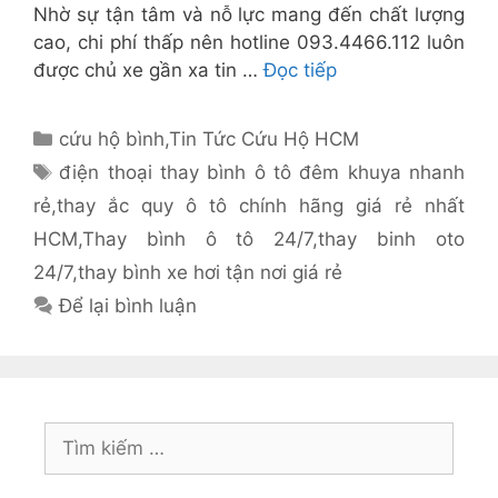
Nhờ sự tận tâm và nỗ lực mang đến chất lượng
cao, chi phí thấp nên hotline 093.4466.112 luôn
được chủ xe gần xa tin …
Đọc tiếp
Danh
cứu hộ bình
,
Tin Tức Cứu Hộ HCM
mục
Thẻ
điện thoại thay bình ô tô đêm khuya nhanh
rẻ
,
thay ắc quy ô tô chính hãng giá rẻ nhất
HCM
,
Thay bình ô tô 24/7
,
thay binh oto
24/7
,
thay bình xe hơi tận nơi giá rẻ
Để lại bình luận
Tìm
kiếm
cho: