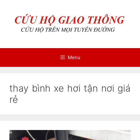
Chuyển
Chuyển
đến
đến
nội
nội
dung
dung
Menu
thay bình xe hơi tận nơi giá
rẻ